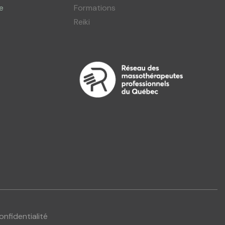
e
Formations
Reiki
onfidentialité