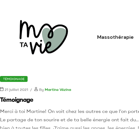
Massothérapie
TÉMOIGNAGE
21 juillet 2021
By
Martine Vézina
Témoignage
Merci à toi Martine! On voit chez les autres ce que l’on port
Le partage de ton sourire et de ta belle énergie ont fait du
bien à toutes les filles. J’aime aussi les anges, les énergies, 
chakras, les pierres ( la méditation parlait du quartz rose), l