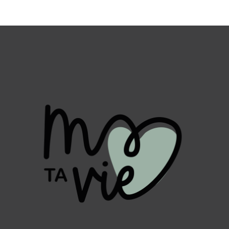
cartes qui « parlent », les […]